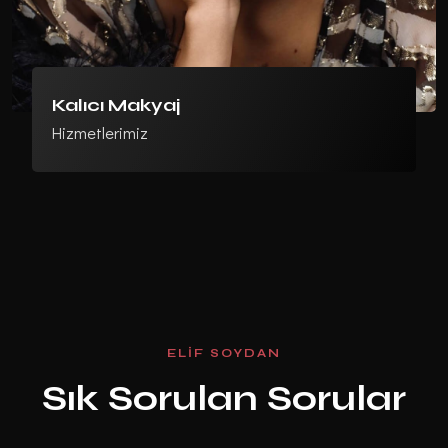
Kalıcı Makyaj
Hizmetlerimiz
E
L
I
F
S
O
Y
D
A
N
S
ı
k
S
o
r
u
l
a
n
S
o
r
u
l
a
r