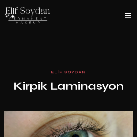
E
L
I
F
S
O
Y
D
A
N
K
i
r
p
i
k
L
a
m
i
n
a
s
y
o
n