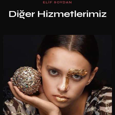
E
L
I
F
S
O
Y
D
A
N
D
i
ğ
e
r
H
i
z
m
e
t
l
e
r
i
m
i
z