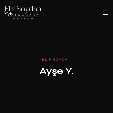
E
L
I
F
S
O
Y
D
A
N
A
y
ş
e
Y
.